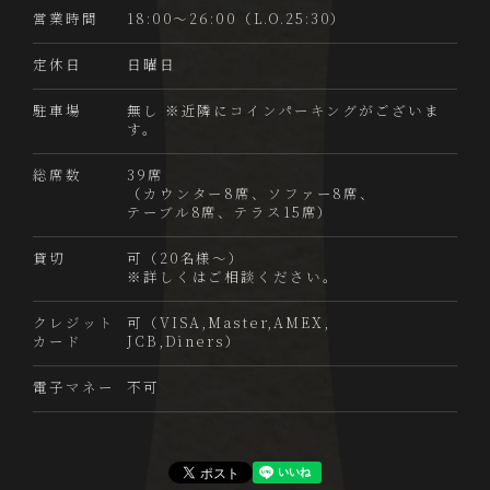
営業時間
18:00～26:00（L.O.25:30）
定休日
日曜日
駐車場
無し ※近隣にコインパーキングがございま
す。
総席数
39席
（カウンター8席、ソファー8席、
テーブル8席、テラス15席）
貸切
可（20名様～）
※詳しくはご相談ください。
クレジット
可（VISA,Master,AMEX,
カード
JCB,Diners）
電子マネー
不可