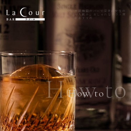
大阪梅田のバーで深夜に女性の
一人飲み。おしゃれなテラス席
がおすすめ
How to
How to